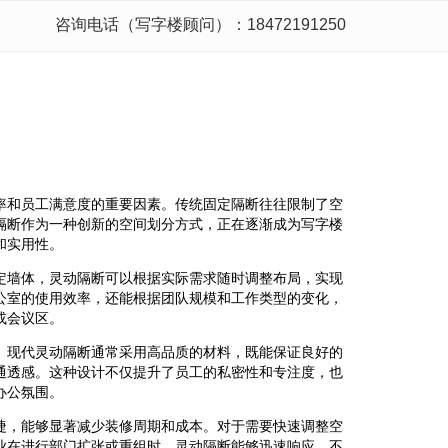
咨询电话（写字楼顾问）：18472191250
率和员工满意度的重要因素。传统固定隔断往往限制了空
隔断作为一种创新的空间划分方式，正在逐渐成为写字楼
和实用性。
定墙体，灵动隔断可以根据实际需求随时调整布局，实现
公室的使用效率，还能根据团队规模和工作类型的变化，
或会议区。
。现代灵动隔断通常采用高品质的材料，既能保证良好的
通透感。这种设计不仅提升了员工的私密性和专注度，也
办公氛围。
捷，能够显著减少装修周期和成本。对于需要快速调整空
业在进行部门扩张或重组时，灵动隔断能够迅速响应，不