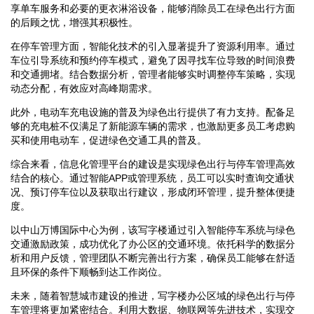
享单车服务和必要的更衣淋浴设备，能够消除员工在绿色出行方面
的后顾之忧，增强其积极性。
在停车管理方面，智能化技术的引入显著提升了资源利用率。通过
车位引导系统和预约停车模式，避免了因寻找车位导致的时间浪费
和交通拥堵。结合数据分析，管理者能够实时调整停车策略，实现
动态分配，有效应对高峰期需求。
此外，电动车充电设施的普及为绿色出行提供了有力支持。配备足
够的充电桩不仅满足了新能源车辆的需求，也激励更多员工考虑购
买和使用电动车，促进绿色交通工具的普及。
综合来看，信息化管理平台的建设是实现绿色出行与停车管理高效
结合的核心。通过智能APP或管理系统，员工可以实时查询交通状
况、预订停车位以及获取出行建议，形成闭环管理，提升整体便捷
度。
以中山万博国际中心为例，该写字楼通过引入智能停车系统与绿色
交通激励政策，成功优化了办公区的交通环境。依托科学的数据分
析和用户反馈，管理团队不断完善出行方案，确保员工能够在舒适
且环保的条件下顺畅到达工作岗位。
未来，随着智慧城市建设的推进，写字楼办公区域的绿色出行与停
车管理将更加紧密结合。利用大数据、物联网等先进技术，实现交